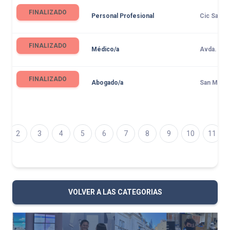
FINALIZADO
Personal Profesional
Cic San F
FINALIZADO
Médico/a
Avda. Espa
FINALIZADO
Abogado/a
San Martín
2
3
4
5
6
7
8
9
10
11
VOLVER A LAS CATEGORIAS